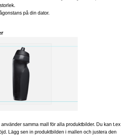
lstorlek.
ågonstans på din dator.
er
u använder samma mall för alla produktbilder. Du kan t.ex
jd. Lägg sen in produktbilden i mallen och justera den