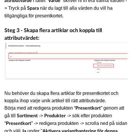
i fältet “
” skriver ni in era valfria värden -
attributvärde
Värde
> Tryck på
när du lagt till alla värden du vill ha
Spara
tillgängliga för presentkortet.
Steg 3 - Skapa flera artiklar och koppla till
attributvärdet:
Nu behöver du skapa flera artiklar för presentkortet och
koppla ihop varje unik artikel till rätt attributvärde.
Börja med att redigera produkten “
” genom att
Presentkort
gå till
->
-> sök efter produkten
Sortiment
Produkter
“
” -> redigera produkten -> scrolla ned på sidan
Presentkort
och välj
under "
Ja
Aktivera varianthantering för denna